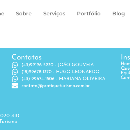
me
Sobre
Serviços
Portfólio
Blog
Contatos
In
Hom
(43)99196‐5230 - JOÃO GOUVEIA
Que
(18)99678-1370 - HUGO LEONARDO
Equ
Con
(43) 99674-1506 - MARIANA OLIVEIRA
contato@pratiqueturismo.com.br
6020‐410
Turismo