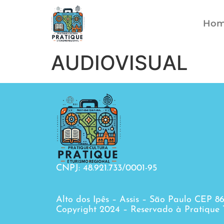
Ho
AUDIOVISUAL
CNPJ: 48.921.733/0001-95
Alto dos Ipês – Assis – São Paulo CEP 8
Copyright 2024 – Reservado à Pratique 