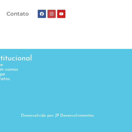
Contato
stitucional
e
m somos
ipe
tatos
Desenvolvido por: JP Desenvolvimentos