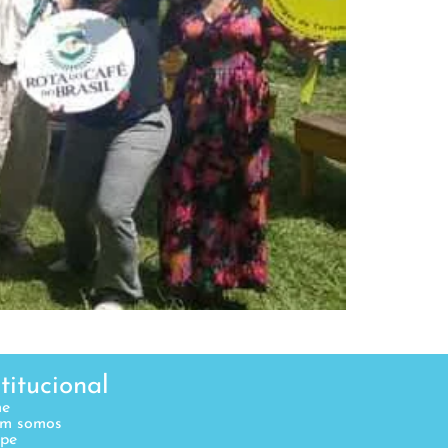
stitucional
e
m somos
ipe