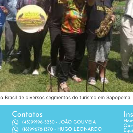
l do Brasil de diversos segmentos do turismo em Sapopema
Contatos
In
Hom
(43)99196‐5230 - JOÃO GOUVEIA
Que
(18)99678-1370 - HUGO LEONARDO
Equ