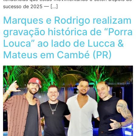
sucesso de 2025 — […]
Marques e Rodrigo realizam
gravação histórica de “Porra
Louca” ao lado de Lucca &
Mateus em Cambé (PR)