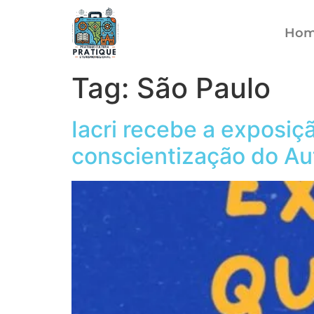
Ho
Tag:
São Paulo
Iacri recebe a exposiç
conscientização do Au