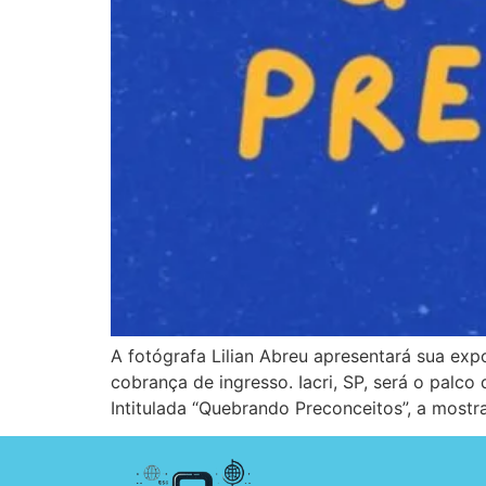
A fotógrafa Lilian Abreu apresentará sua exp
cobrança de ingresso. Iacri, SP, será o palc
Intitulada “Quebrando Preconceitos”, a mostr