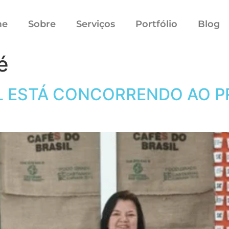
me
Sobre
Serviços
Portfólio
Blog
é
L ESTÁ CONCORRENDO AO P